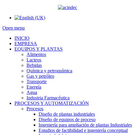
Open menu
INICIO
EMPRESA
EQUIPOS Y PLANTAS
Alimentos
Lacteos
Bebidas
Química y petroquímica
Gas y petróleo
Transporte
Energía
Agua
Industria Farmacéutica
PROCESOS Y AUTOMATIZACIÓN
Procesos
Diseño de plantas industriales
Diseño de equipos de proceso
Ingeniería para ampliación de plantas Industriales
Estudios de factibilidad e ingeniería conceptual