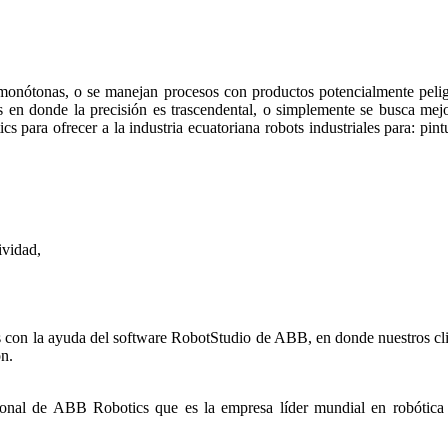
, monótonas, o se manejan procesos con productos potencialmente peli
s en donde la precisión es trascendental, o simplemente se busca mej
ra ofrecer a la industria ecuatoriana robots industriales para: pintu
ividad,
as con la ayuda del software RobotStudio de ABB, en donde nuestros cli
ón.
cional de ABB Robotics que es la empresa líder mundial en robótica i