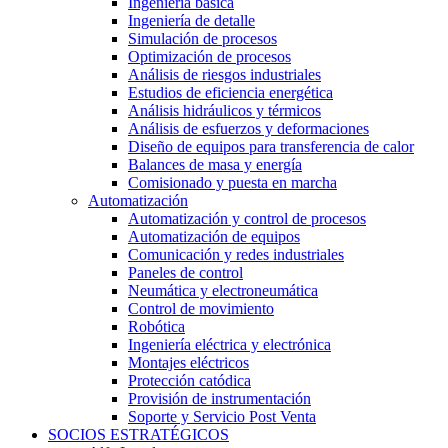
Ingeniería básica
Ingeniería de detalle
Simulación de procesos
Optimización de procesos
Análisis de riesgos industriales
Estudios de eficiencia energética
Análisis hidráulicos y térmicos
Análisis de esfuerzos y deformaciones
Diseño de equipos para transferencia de calor
Balances de masa y energía
Comisionado y puesta en marcha
Automatización
Automatización y control de procesos
Automatización de equipos
Comunicación y redes industriales
Paneles de control
Neumática y electroneumática
Control de movimiento
Robótica
Ingeniería eléctrica y electrónica
Montajes eléctricos
Protección catódica
Provisión de instrumentación
Soporte y Servicio Post Venta
SOCIOS ESTRATÉGICOS