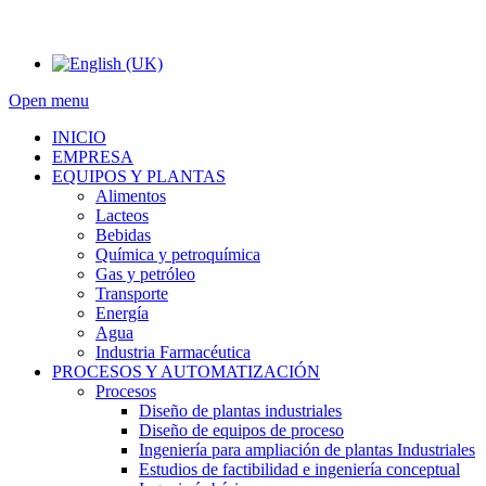
Open menu
INICIO
EMPRESA
EQUIPOS Y PLANTAS
Alimentos
Lacteos
Bebidas
Química y petroquímica
Gas y petróleo
Transporte
Energía
Agua
Industria Farmacéutica
PROCESOS Y AUTOMATIZACIÓN
Procesos
Diseño de plantas industriales
Diseño de equipos de proceso
Ingeniería para ampliación de plantas Industriales
Estudios de factibilidad e ingeniería conceptual