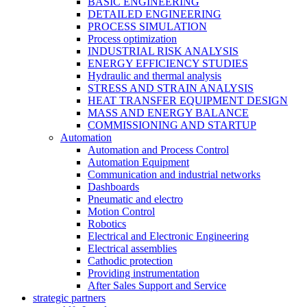
BASIC ENGINEERING
DETAILED ENGINEERING
PROCESS SIMULATION
Process optimization
INDUSTRIAL RISK ANALYSIS
ENERGY EFFICIENCY STUDIES
Hydraulic and thermal analysis
STRESS AND STRAIN ANALYSIS
HEAT TRANSFER EQUIPMENT DESIGN
MASS AND ENERGY BALANCE
COMMISSIONING AND STARTUP
Automation
Automation and Process Control
Automation Equipment
Communication and industrial networks
Dashboards
Pneumatic and electro
Motion Control
Robotics
Electrical and Electronic Engineering
Electrical assemblies
Cathodic protection
Providing instrumentation
After Sales Support and Service
strategic partners