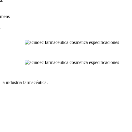
a.
emens
.
la industria farmacéutica.