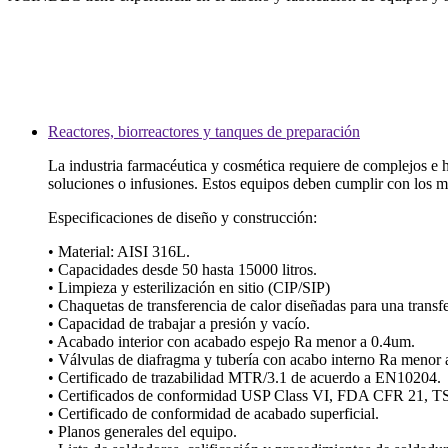
Reactores, biorreactores y tanques de preparación
La industria farmacéutica y cosmética requiere de complejos e h
soluciones o infusiones. Estos equipos deben cumplir con los má
Especificaciones de diseño y construcción:
• Material: AISI 316L.
• Capacidades desde 50 hasta 15000 litros.
• Limpieza y esterilización en sitio (CIP/SIP)
• Chaquetas de transferencia de calor diseñadas para una transf
• Capacidad de trabajar a presión y vacío.
• Acabado interior con acabado espejo Ra menor a 0.4um.
• Válvulas de diafragma y tubería con acabo interno Ra menor 
• Certificado de trazabilidad MTR/3.1 de acuerdo a EN10204.
• Certificados de conformidad USP Class VI, FDA CFR 21, 
• Certificado de conformidad de acabado superficial.
• Planos generales del equipo.