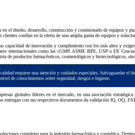
diseño, desarrollo, construcción y comisionado de equipos y planta
us clientes confían en la oferta de una amplia gama de equipos y solucio
u capacidad de innovación y cumplimiento con los más altos y exigentes
ares internacionales como las cGMP, ASME BPE, USP o EP. Gracias a 
stria de productos farmacéuticos, cosmetológicos y biotecnológicos, sin
 calidad requiere una atención y cuidados especiales. Salvaguardar el 
 nivel de conocimientos sobre seguridad, riesgos e higiene.
as globales líderes en el mercado, en una asociación estratégica co
os se entregan con sus respectivos documentos da validación IQ, OQ, FA
luciones completas para la industria farmacéutica y cosmética. Dentro 